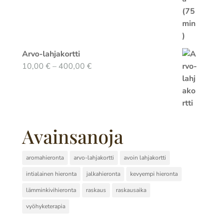
Arvo-lahjakortti
Hintaluokka:
10,00
€
–
400,00
€
10,00 €
-
400,00 €
Avainsanoja
aromahieronta
arvo-lahjakortti
avoin lahjakortti
intialainen hieronta
jalkahieronta
kevyempi hieronta
lämminkivihieronta
raskaus
raskausaika
vyöhyketerapia