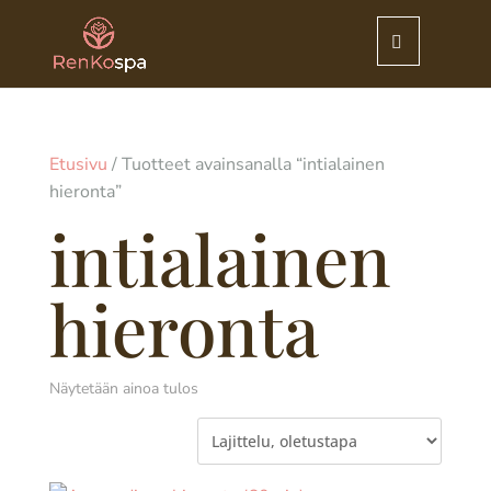
Etusivu
/ Tuotteet avainsanalla “intialainen
hieronta”
intialainen
hieronta
Näytetään ainoa tulos