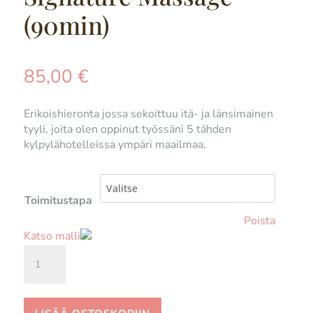
(90min)
85,00
€
Erikoishieronta jossa sekoittuu itä- ja länsimainen
tyyli, joita olen oppinut työssäni 5 tähden
kylpylähotelleissa ympäri maailmaa.
Toimitustapa
Poista
Katso malli
Signature
Massage
(90min)
määrä