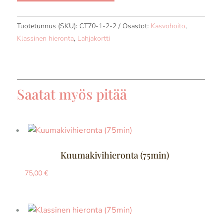
Tuotetunnus (SKU):
CT70-1-2-2
Osastot:
Kasvohoito
,
Klassinen hieronta
,
Lahjakortti
Saatat myös pitää
Kuumakivihieronta (75min)
75,00
€