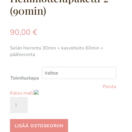
(90min)
90,00
€
Selän hieronta 30min + kasvohoito 60min +
päähieronta
Toimitustapa
Poista
Katso malli
Hemmottelupaketti
2
(90min)
määrä
LISÄÄ OSTOSKORIIN