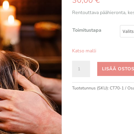
30,00
€
Rentouttava päähieronta, k
Toimitustapa
Katso malli
Päähieronta
LISÄÄ OSTO
(30min)
määrä
Tuotetunnus (SKU):
CT70-1
Osa