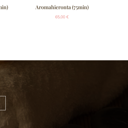
min)
Aromahieronta (75min)
Aromahie
65,00
€