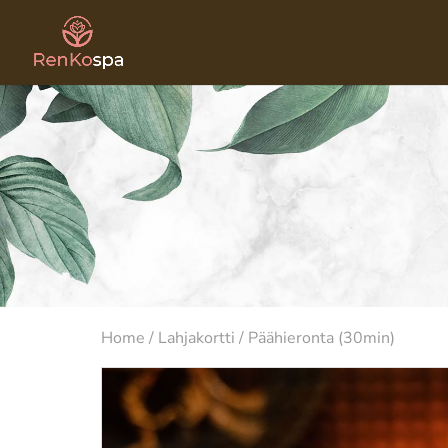
Home
/
Lahjakortti
/ Päähieronta (30min)