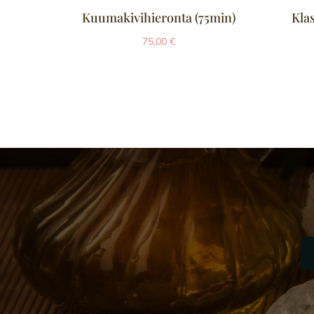
Kuumakivihieronta (75min)
Kla
75,00
€