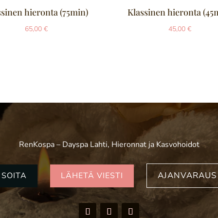
ssinen hieronta (75min)
Klassinen hieronta (45
65,00
€
45,00
€
RenKospa – Dayspa Lahti, Hieronnat ja Kasvohoidot
AJANVARAUS
SOITA
LÄHETÄ VIESTI