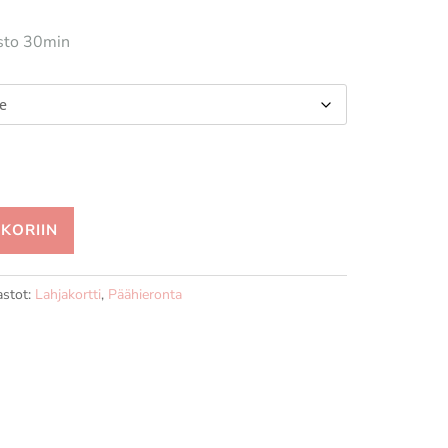
esto 30min
SKORIIN
stot:
Lahjakortti
,
Päähieronta