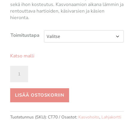
sekä ihon kosteutus. Kasvonaamion aikana lämmin ja
rentouttava hartioiden, käsivarsien ja käsien
hieronta.
Toimitustapa
Katso malli
Kasvohoito
(60min)
määrä
LISÄÄ OSTOSKORIIN
Tuotetunnus (SKU):
CT70
Osastot:
Kasvohoito
,
Lahjakortti