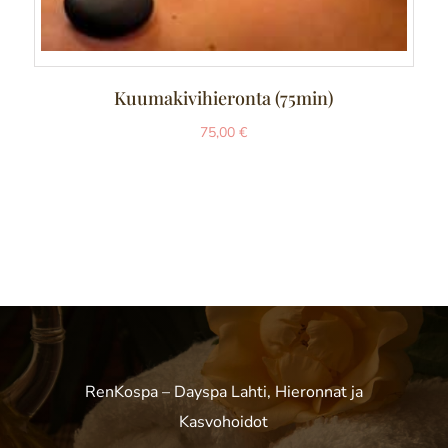
Kuumakivihieronta (75min)
75,00
€
RenKospa – Dayspa Lahti, Hieronnat ja
Kasvohoidot