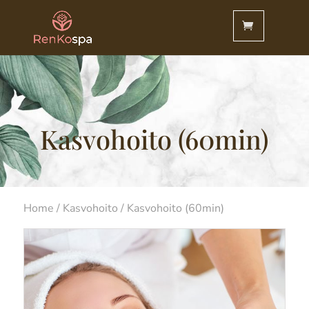
Kasvohoito (60min)
Home
/
Kasvohoito
/ Kasvohoito (60min)